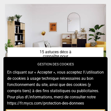
15 astuces déco à
connaître pour
transformer facilement
GESTION DES COOKIES
votre maison
En cliquant sur « Accepter », vous acceptez l\'utilisation
de cookies à usage technique nécessaires au bon
fonctionnement du site, ainsi que des cookies (y
RETOUR EN HAUT
compris tiers) à des fins statistiques ou publicitaires.
Pour plus d\'informations, merci de consulter notre
https://fr.mycs.com/protection-des-donnees
2025. MYCS. ALL RIGHTS RESERVED.