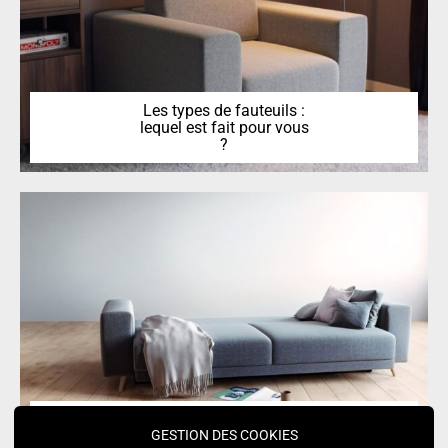
Les types de fauteuils :
lequel est fait pour vous
?
Choisir un canapé-lit
GESTION DES COOKIES
confortable pour dormir