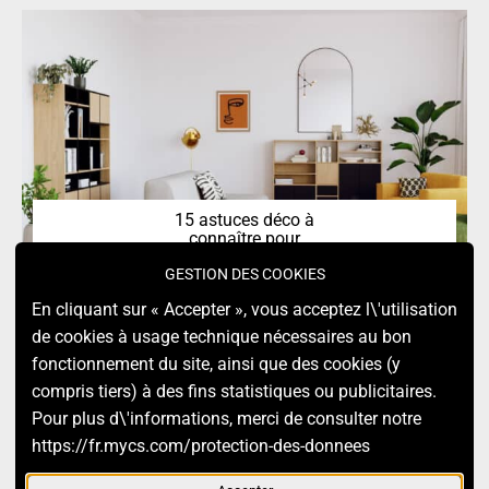
15 astuces déco à
connaître pour
transformer facilement
GESTION DES COOKIES
votre maison
En cliquant sur « Accepter », vous acceptez l\'utilisation
de cookies à usage technique nécessaires au bon
fonctionnement du site, ainsi que des cookies (y
RETOUR EN HAUT
compris tiers) à des fins statistiques ou publicitaires.
Pour plus d\'informations, merci de consulter notre
https://fr.mycs.com/protection-des-donnees
2025. MYCS. ALL RIGHTS RESERVED.