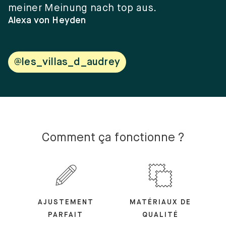
meiner Meinung nach top aus.
e
w
Alexa von Heyden
V
@les_villas_d_audrey
Comment ça fonctionne ?
AJUSTEMENT
MATÉRIAUX DE
PARFAIT
QUALITÉ