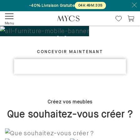
-40% Livraison Gratuite
04
H
:
49
M
:
32
S
Menu
Tes meubles. Ton
CRÉEZ VOTRE MEUBLE IDÉAL
design.
CONCEVOIR MAINTENANT
DÉCOUVRIR LES COLLECTIONS
Sur mesure
Créez vos meubles
Que souhaitez-vous créer ?