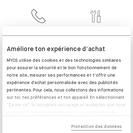
SERVICE CLIENT
INSTALLÉ. PARFAIT
!
Améliore ton expérience d'achat
MYCS utilise des cookies et des technologies similaires
pour assurer la sécurité et le bon fonctionnement de
notre site, mesurer ses performances et t’offrir une
RETOUR SOUS 100
PRODUCTION
expérience d'achat personnalisée avec des publicités
JOURS
EXPRESS
pertinentes. Pour cela, nous collectons des informations
sur toi, tes préférences et ton appareil. En sélectionnant
"Ça me va", tu acceptes cet usage et acceptes que nous
partagions ces informations avec nos partenaires de
confiance, y compris nos partenaires marketing. Note que
Protection des données
tes données pourraient être traitées en dehors de l'UE,