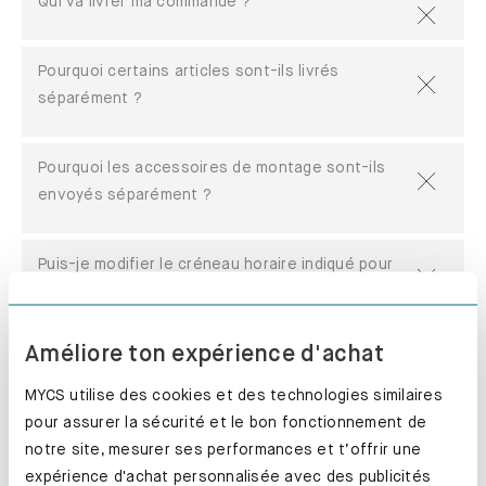
Qui va livrer ma commande ?
Pourquoi certains articles sont-ils livrés
séparément ?
Pourquoi les accessoires de montage sont-ils
envoyés séparément ?
Puis-je modifier le créneau horaire indiqué pour
la livraison ?
Améliore ton expérience d'achat
La livraison est-elle effectuée à domicile ?
MYCS utilise des cookies et des technologies similaires
pour assurer la sécurité et le bon fonctionnement de
Puis-je modifier l'adresse de livraison ?
notre site, mesurer ses performances et t’offrir une
expérience d'achat personnalisée avec des publicités