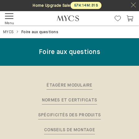
Home Upgrade Sale
57
H
:
14
M
:
31
S
Menu
MYCS
Foire aux questions
Foire aux questions
ÉTAGÈRE MODULAIRE
NORMES ET CERTIFICATS
SPÉCIFICITÉS DES PRODUITS
CONSEILS DE MONTAGE