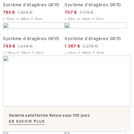
Système d'étagères GRYD
Système d'étagères GRYD
785 €
1.309 €
707 €
1.179 €
L
:
99
cm
,
H
:
168
cm
,
P
:
35
cm
L
:
83
cm
,
H
:
156
cm
,
P
:
35
cm
Système d'étagères GRYD
Système d'étagères GRYD
749 €
1.249 €
1.367 €
2.279 €
L
:
116
cm
,
H
:
156
cm
,
P
:
35
cm
L
:
99
cm
,
H
:
168
cm
,
P
:
35
cm
Garantie satisfaction Retour sous 100 jours
EN SAVOIR PLUS