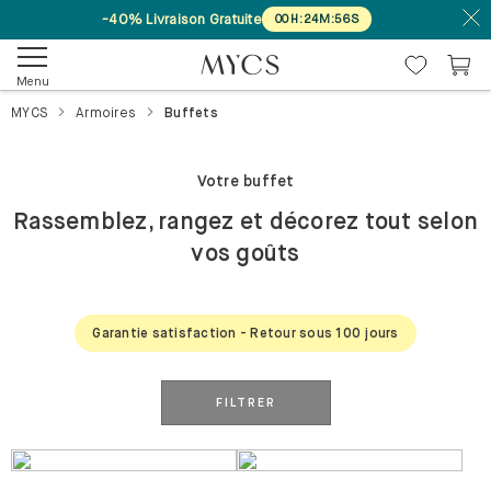
-40% Livraison Gratuite
00
H
:
24
M
:
56
S
Menu
MYCS
Armoires
Buffets
Votre buffet
Rassemblez, rangez et décorez tout selon
vos goûts
Garantie satisfaction - Retour sous 100 jours
FILTRER