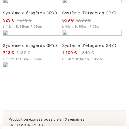
Système d'étagères GRYD
Système d'étagères GRYD
929 €
1.549 €
659 €
1.099 €
L
:
116
cm
,
H
:
158
cm
,
P
:
35
cm
L
:
99
cm
,
H
:
156
cm
,
P
:
35
cm
Système d'étagères GRYD
Système d'étagères GRYD
713 €
1.189 €
1.109 €
1.849 €
L
:
116
cm
,
H
:
158
cm
,
P
:
35
cm
L
:
104
cm
,
H
:
162
cm
,
P
:
35
cm
Production express possible en 3 semaines
EN SAVOIR PLUS