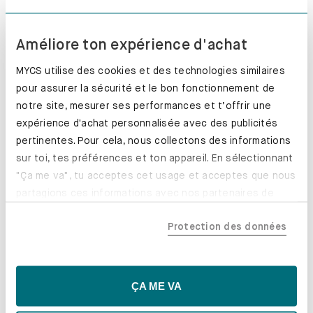
Améliore ton expérience d'achat
MYCS utilise des cookies et des technologies similaires
pour assurer la sécurité et le bon fonctionnement de
notre site, mesurer ses performances et t’offrir une
expérience d'achat personnalisée avec des publicités
pertinentes. Pour cela, nous collectons des informations
sur toi, tes préférences et ton appareil. En sélectionnant
"Ça me va", tu acceptes cet usage et acceptes que nous
partagions ces informations avec nos partenaires de
Vous n’avez pas trouvé
confiance, y compris nos partenaires marketing. Note que
votre bonheur?
Protection des données
tes données pourraient être traitées en dehors de l'UE,
notamment aux États-Unis. Si tu choisis "Essentiels
Avec notre configurateur en ligne,
uniquement", nous n'utiliserons que les cookies
vous pouvez créer le meuble qui
essentiels, ce qui pourrait limiter les contenus
vous convient. Choisissez couleurs,
ÇA ME VA
personnalisés. Choisis "Paramètres" pour vérifier et gérer
dimensions et accessoires.