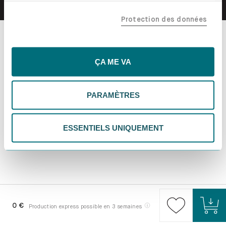
confiance, y compris nos partenaires marketing. Note que
Protection des données
tes données pourraient être traitées en dehors de l'UE,
notamment aux États-Unis. Si tu choisis "Essentiels
uniquement", nous n'utiliserons que les cookies
essentiels, ce qui pourrait limiter les contenus
ÇA ME VA
personnalisés. Choisis "Paramètres" pour vérifier et gérer
tes préférences. Tu peux modifier tes choix à tout
PARAMÈTRES
moment. Pour plus d'informations, consulte notre
politique de confidentialité.
ESSENTIELS UNIQUEMENT
0 €
Production express possible en 3 semaines