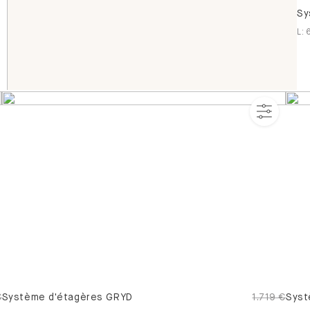
Sy
L
:
€
Système d'étagères GRYD
1.719 €
Syst