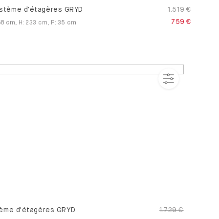
stème d'étagères GRYD
1.519 €
759 €
68
cm
,
H
:
233
cm
,
P
:
35
cm
ème d'étagères GRYD
1.729 €