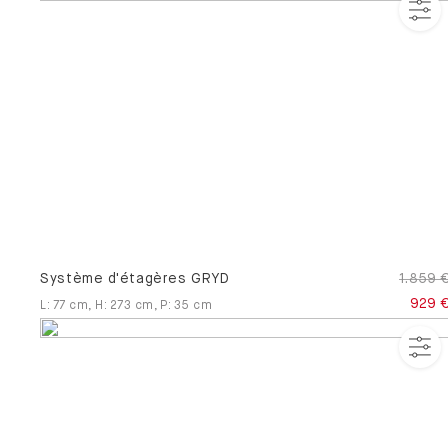
3D
Entretien des
Chevet
Normes et
meubles
certificats
Services
Service
montage
Système d'étagères GRYD
1.859 
929 
L
:
77
cm
,
H
:
273
cm
,
P
:
35
cm