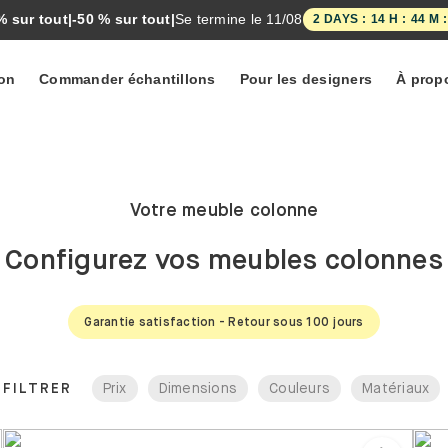
pgrade Sale
|
-50 % sur tout
|
Se termine le
11/08
2
DAYS
:
14
H :
43
ion
Commander échantillons
Pour les designers
À prop
CANAPÉS ET
AUTÉS!
ACCESSOIRES
côtelé
Le pool d'
Collections
Fauteuils
Votre meuble colonne
utilisateurs
de canapés
MYCS
Méridiennes
res
s
Configurez vos meubles colonnes
Tous les
Valeurs
Poufs de
.0
canapés
canapé
Canapés
Garantie satisfaction - Retour sous 100 jours
Coussins
d'angle
de canapé
Canapés
FILTRER
Prix
Dimensions
Couleurs
Matériaux
deux places
Canapés