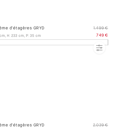
ème d'étagères GRYD
1.499 €
749 €
cm
,
H
:
233
cm
,
P
:
35
cm
ème d'étagères GRYD
2.039 €