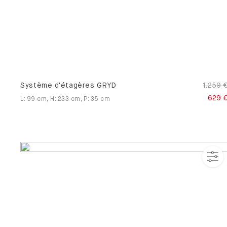
Système d'étagères GRYD
1.259 
629 
L
:
99
cm
,
H
:
233
cm
,
P
:
35
cm