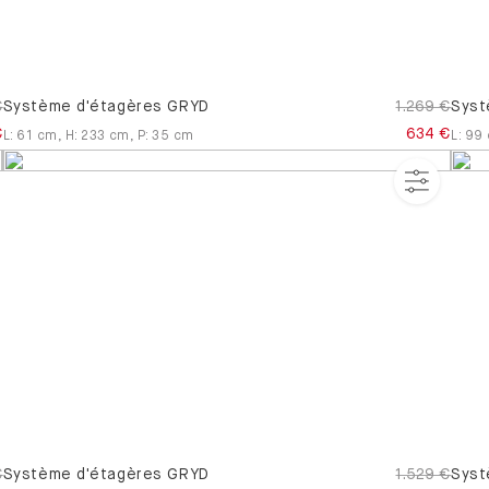
€
Système d'étagères GRYD
1.269 €
Syst
€
634 €
L
:
61
cm
,
H
:
233
cm
,
P
:
35
cm
L
:
99
€
Système d'étagères GRYD
1.529 €
Syst