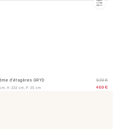
ème d'étagères GRYD
939 €
469 €
cm
,
H
:
233
cm
,
P
:
35
cm