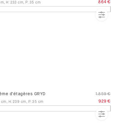
864 €
cm
,
H
:
233
cm
,
P
:
35
cm
ème d'étagères GRYD
1.859 €
929 €
cm
,
H
:
239
cm
,
P
:
35
cm