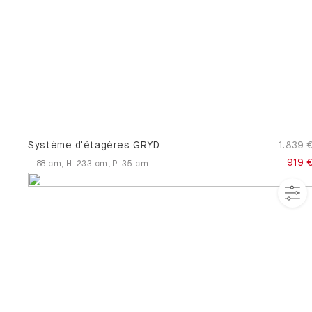
Système d'étagères GRYD
1.839 
919 
L
:
88
cm
,
H
:
233
cm
,
P
:
35
cm