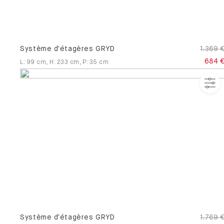
Système d'étagères GRYD
1.369 
684 
L
:
99
cm
,
H
:
233
cm
,
P
:
35
cm
Système d'étagères GRYD
1.769 