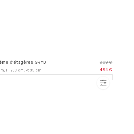
ème d'étagères GRYD
969 €
484 €
cm
,
H
:
233
cm
,
P
:
35
cm