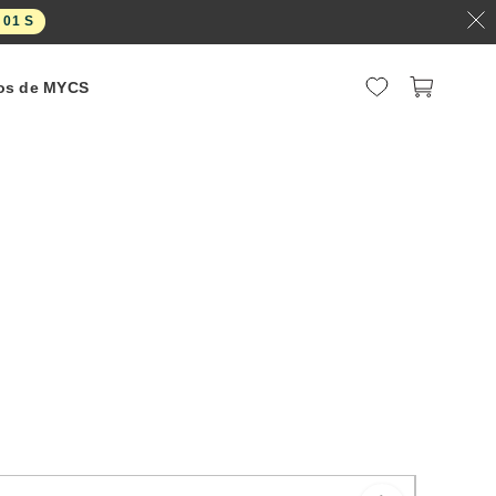
M :
59
S
os de MYCS