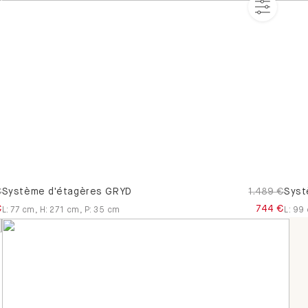
trois places
Canapes-
en-u
Canapés
convertibles
€
Système d'étagères GRYD
1.489 €
Syst
€
744 €
L
:
77
cm
,
H
:
271
cm
,
P
:
35
cm
L
:
99