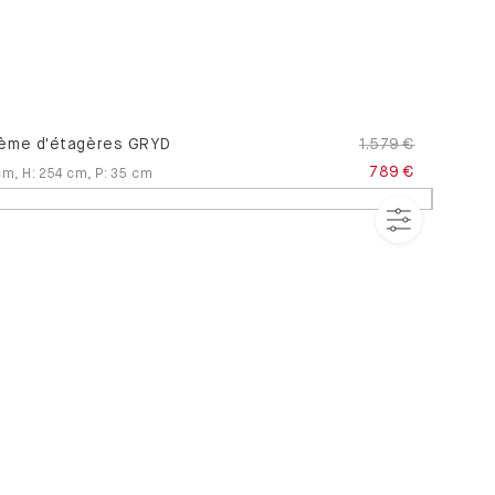
ème d'étagères GRYD
1.579 €
789 €
cm
,
H
:
254
cm
,
P
:
35
cm