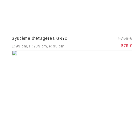
Système d'étagères GRYD
1.759 
879 
L
:
99
cm
,
H
:
239
cm
,
P
:
35
cm