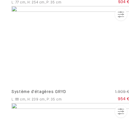
934 
L
:
77
cm
,
H
:
254
cm
,
P
:
35
cm
Système d'étagères GRYD
1.909 
954 
L
:
88
cm
,
H
:
239
cm
,
P
:
35
cm