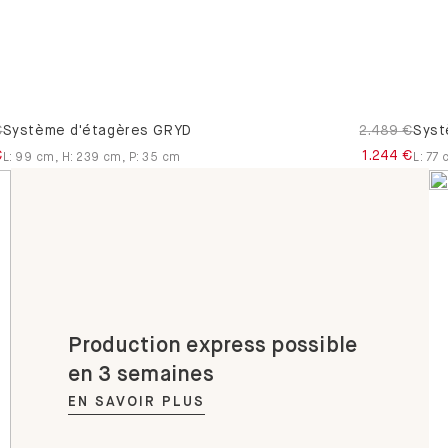
€
Système d'étagères GRYD
2.489 €
Syst
€
1.244 €
L
:
99
cm
,
H
:
239
cm
,
P
:
35
cm
L
:
77
Production express possible
en 3 semaines
EN SAVOIR PLUS