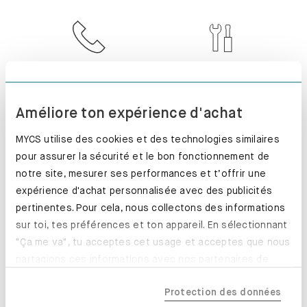
SERVICE CLIENT
INSTALLÉ. PARFAIT
!
Améliore ton expérience d'achat
MYCS utilise des cookies et des technologies similaires
pour assurer la sécurité et le bon fonctionnement de
notre site, mesurer ses performances et t’offrir une
RETOUR SOUS 100
PRODUCTION
expérience d'achat personnalisée avec des publicités
JOURS
EXPRESS
pertinentes. Pour cela, nous collectons des informations
sur toi, tes préférences et ton appareil. En sélectionnant
"Ça me va", tu acceptes cet usage et acceptes que nous
partagions ces informations avec nos partenaires de
confiance, y compris nos partenaires marketing. Note que
Protection des données
tes données pourraient être traitées en dehors de l'UE,