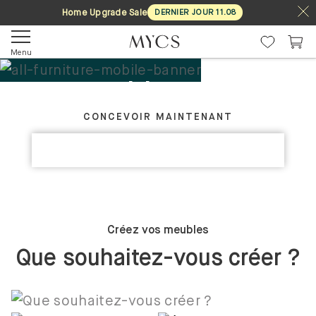
Home Upgrade Sale
DERNIER JOUR
11
.
08
Menu
Tes meubles. Ton
CRÉEZ VOTRE MEUBLE IDÉAL
design.
CONCEVOIR MAINTENANT
DÉCOUVRIR LES COLLECTIONS
Sur mesure
Créez vos meubles
Que souhaitez-vous créer ?