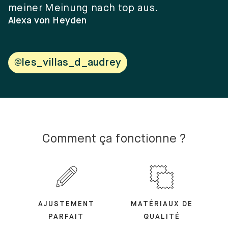
meiner Meinung nach top aus.
e
w
Alexa von Heyden
V
@les_villas_d_audrey
Comment ça fonctionne ?
AJUSTEMENT
MATÉRIAUX DE
PARFAIT
QUALITÉ