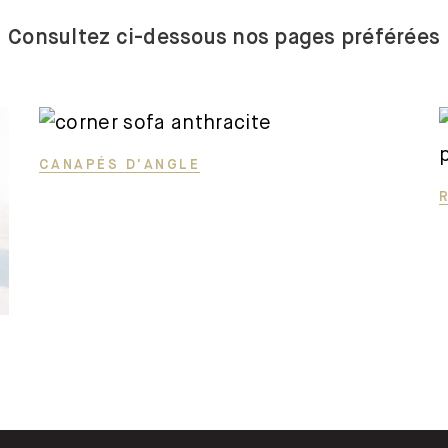
trois places
Consultez ci-dessous nos pages préférées
Canapes-
en-u
Canapés
convertibles
CANAPÉS D'ANGLE