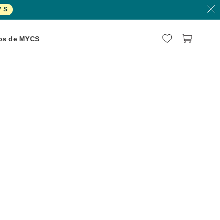
7
S
os de MYCS