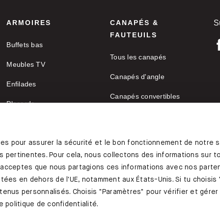
ARMOIRES
CANAPÉS &
S
FAUTEUILS
Buffets bas
Tous les canapés
Meubles TV
Canapés d'angle
Enfilades
Canapés convertibles
Placards
M
Fauteuils
Armoires de bureau
C
Canapés deux places
res pour assurer la sécurité et le bon fonctionnement de notre s
 pertinentes. Pour cela, nous collectons des informations sur toi
Canapes-en-u
 acceptes que nous partagions ces informations avec nos parten
Coussins de canapé
tées en dehors de l'UE, notamment aux États-Unis. Si tu choisis 
ontenus personnalisés. Choisis "Paramètres" pour vérifier et gére
 politique de confidentialité.