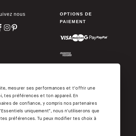
uivez nous
OPTIONS DE
PAIEMENT
ODIFIEZ VOTRE
ONSENTEMENT
ite, mesurer ses performances et t’offrir une
, tes préférences et ton appareil. En
aires de confiance, y compris nos partenaires
"Essentiels uniquement", nous n'utiliserons que
r tes préférences. Tu peux modifier tes choix à