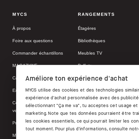
MYCS
RANGEMENTS
À propos
Étagères
Foire aux questions
Bibliothèques
Commander échantillons
Meubles TV
MAGAZYNE
Buffets
Améliore ton expérience d'achat
Carrières
Vaisseliers
MYCS utilise des cookies et des technologies similai
Expédition & paiement
expérience d'achat personnalisée avec des publicités
Conditions générales de
sélectionnant "Ça me va", tu acceptes cet usage et
vente
marketing. Note que tes données pourraient être trai
les cookies essentiels, ce qui pourrait limiter les c
Protection des données
tout moment. Pour plus d'informations, consulte notre
Mentions légales