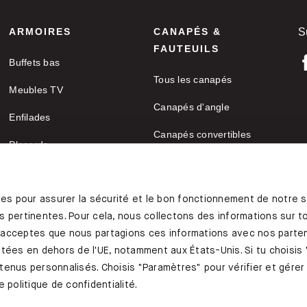
ARMOIRES
CANAPÉS &
S
FAUTEUILS
Buffets bas
Tous les canapés
Meubles TV
Canapés d'angle
Enfilades
Canapés convertibles
Placards
M
Fauteuils
Armoires de bureau
C
Canapés deux places
res pour assurer la sécurité et le bon fonctionnement de notre s
 pertinentes. Pour cela, nous collectons des informations sur toi
Canapes-en-u
 acceptes que nous partagions ces informations avec nos parten
Coussins de canapé
tées en dehors de l'UE, notamment aux États-Unis. Si tu choisis 
ontenus personnalisés. Choisis "Paramètres" pour vérifier et gére
 politique de confidentialité.