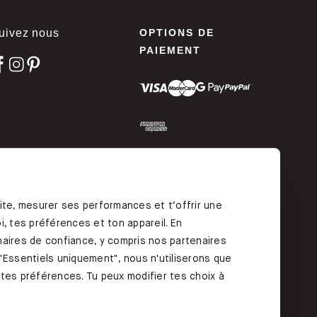
uivez nous
OPTIONS DE
PAIEMENT
ODIFIEZ VOTRE
ONSENTEMENT
ite, mesurer ses performances et t’offrir une
, tes préférences et ton appareil. En
aires de confiance, y compris nos partenaires
"Essentiels uniquement", nous n'utiliserons que
r tes préférences. Tu peux modifier tes choix à