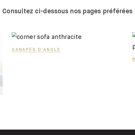
trois places
Consultez ci-dessous nos pages préférées
Canapes-
en-u
Canapés
convertibles
CANAPÉS D'ANGLE