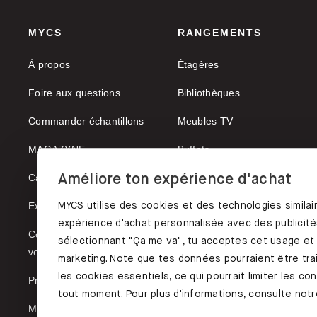
MYCS
RANGEMENTS
À propos
Étagères
Foire aux questions
Bibliothèques
Commander échantillons
Meubles TV
MAGAZYNE
Buffets
Améliore ton expérience d'achat
Carrières
Vaisseliers
MYCS utilise des cookies et des technologies similai
Expédition & paiement
expérience d'achat personnalisée avec des publicités
Conditions générales de
sélectionnant "Ça me va", tu acceptes cet usage et
vente
marketing. Note que tes données pourraient être trai
les cookies essentiels, ce qui pourrait limiter les c
Protection des données
tout moment. Pour plus d'informations, consulte notre
Mentions légales