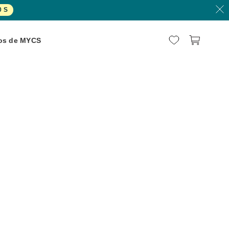
9
S
os de MYCS