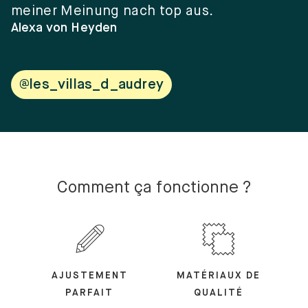
meiner Meinung nach top aus.
e
w
Alexa von Heyden
V
@les_villas_d_audrey
Comment ça fonctionne ?
AJUSTEMENT
MATÉRIAUX DE
PARFAIT
QUALITÉ