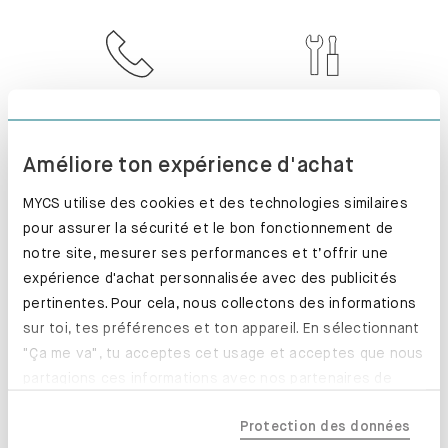
SERVICE CLIENT
INSTALLÉ. PARFAIT
!
Améliore ton expérience d'achat
MYCS utilise des cookies et des technologies similaires
pour assurer la sécurité et le bon fonctionnement de
notre site, mesurer ses performances et t’offrir une
RETOUR SOUS 100
PRODUCTION
expérience d'achat personnalisée avec des publicités
JOURS
EXPRESS
pertinentes. Pour cela, nous collectons des informations
sur toi, tes préférences et ton appareil. En sélectionnant
"Ça me va", tu acceptes cet usage et acceptes que nous
partagions ces informations avec nos partenaires de
confiance, y compris nos partenaires marketing. Note que
Protection des données
tes données pourraient être traitées en dehors de l'UE,