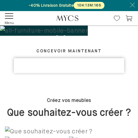
-40% Livraison Gratuite
10
H
:
13
M
:
16
S
Menu
Tes meubles. Ton
CRÉEZ VOTRE MEUBLE IDÉAL
design.
CONCEVOIR MAINTENANT
DÉCOUVRIR LES COLLECTIONS
Sur mesure
Créez vos meubles
Que souhaitez-vous créer ?