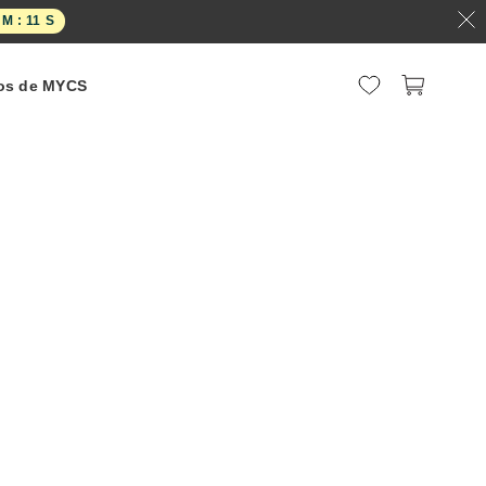
M :
11
S
os de MYCS