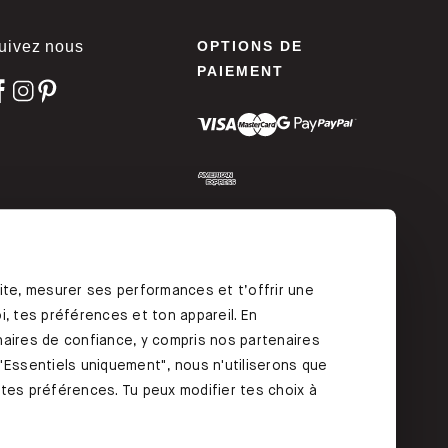
uivez nous
OPTIONS DE
PAIEMENT
ODIFIEZ VOTRE
ONSENTEMENT
ite, mesurer ses performances et t’offrir une
, tes préférences et ton appareil. En
aires de confiance, y compris nos partenaires
"Essentiels uniquement", nous n'utiliserons que
r tes préférences. Tu peux modifier tes choix à