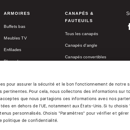
ARMOIRES
CANAPÉS &
S
FAUTEUILS
Buffets bas
Tous les canapés
Meubles TV
Canapés d'angle
Enfilades
Canapés convertibles
Placards
M
Fauteuils
Armoires de bureau
C
Canapés deux places
res pour assurer la sécurité et le bon fonctionnement de notre s
 pertinentes. Pour cela, nous collectons des informations sur toi
Canapes-en-u
 acceptes que nous partagions ces informations avec nos parten
Coussins de canapé
tées en dehors de l'UE, notamment aux États-Unis. Si tu choisis 
ontenus personnalisés. Choisis "Paramètres" pour vérifier et gére
 politique de confidentialité.