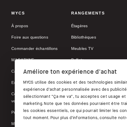
MYCS
RANGEMENTS
À propos
Étagères
Foire aux questions
Bibliothèques
Commander échantillons
Meubles TV
MAGAZYNE
Buffets
Améliore ton expérience d'achat
Carrières
Vaisseliers
MYCS utilise des cookies et des technologies similai
Expédition & paiement
expérience d'achat personnalisée avec des publicités
Conditions générales de
sélectionnant "Ça me va", tu acceptes cet usage et
vente
marketing. Note que tes données pourraient être trai
les cookies essentiels, ce qui pourrait limiter les c
Protection des données
tout moment. Pour plus d'informations, consulte notre
Mentions légales