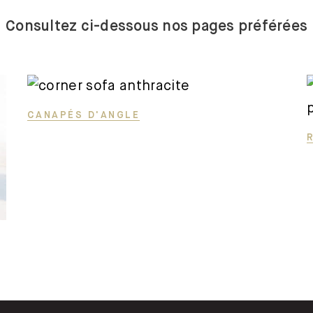
trois places
Consultez ci-dessous nos pages préférées
Canapes-
en-u
Canapés
convertibles
CANAPÉS D'ANGLE