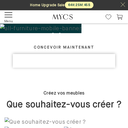
Home Upgrade Sale
64
H
:
25
M
:
44
S
Menu
Tes meubles. Ton
CRÉEZ VOTRE MEUBLE IDÉAL
design.
CONCEVOIR MAINTENANT
DÉCOUVRIR LES COLLECTIONS
Sur mesure
Créez vos meubles
Que souhaitez-vous créer ?