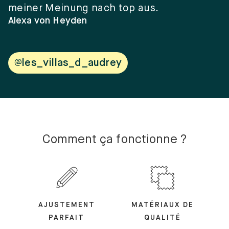
meiner Meinung nach top aus.
e
w
Alexa von Heyden
V
@les_villas_d_audrey
Comment ça fonctionne ?
AJUSTEMENT
MATÉRIAUX DE
PARFAIT
QUALITÉ