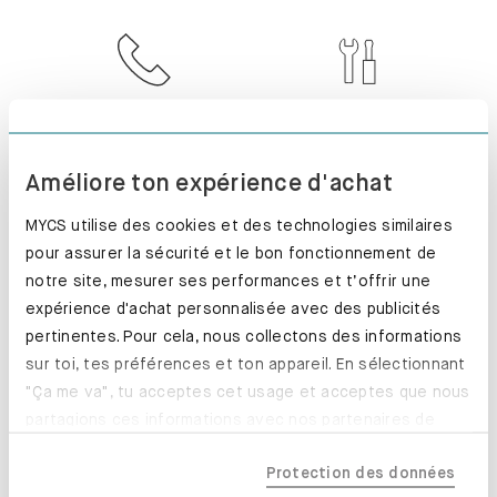
SERVICE CLIENT
INSTALLÉ. PARFAIT
!
Améliore ton expérience d'achat
MYCS utilise des cookies et des technologies similaires
pour assurer la sécurité et le bon fonctionnement de
notre site, mesurer ses performances et t’offrir une
RETOUR SOUS 100
PRODUCTION
expérience d'achat personnalisée avec des publicités
JOURS
EXPRESS
pertinentes. Pour cela, nous collectons des informations
sur toi, tes préférences et ton appareil. En sélectionnant
"Ça me va", tu acceptes cet usage et acceptes que nous
partagions ces informations avec nos partenaires de
confiance, y compris nos partenaires marketing. Note que
Protection des données
tes données pourraient être traitées en dehors de l'UE,