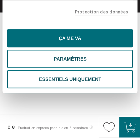
confiance, y compris nos partenaires marketing. Note que
Protection des données
tes données pourraient être traitées en dehors de l'UE,
notamment aux États-Unis. Si tu choisis "Essentiels
uniquement", nous n'utiliserons que les cookies
essentiels, ce qui pourrait limiter les contenus
ÇA ME VA
personnalisés. Choisis "Paramètres" pour vérifier et gérer
tes préférences. Tu peux modifier tes choix à tout
PARAMÈTRES
moment. Pour plus d'informations, consulte notre
politique de confidentialité.
ESSENTIELS UNIQUEMENT
0 €
Production express possible en 3 semaines