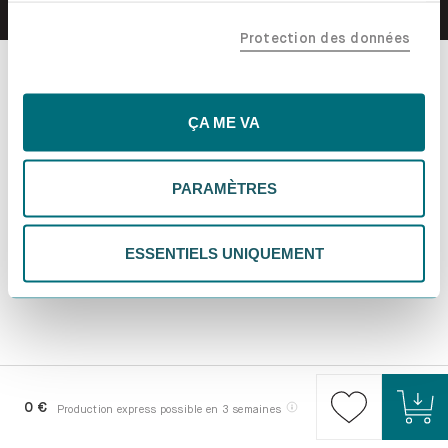
confiance, y compris nos partenaires marketing. Note que
Protection des données
tes données pourraient être traitées en dehors de l'UE,
notamment aux États-Unis. Si tu choisis "Essentiels
uniquement", nous n'utiliserons que les cookies
essentiels, ce qui pourrait limiter les contenus
ÇA ME VA
personnalisés. Choisis "Paramètres" pour vérifier et gérer
tes préférences. Tu peux modifier tes choix à tout
PARAMÈTRES
moment. Pour plus d'informations, consulte notre
politique de confidentialité.
ESSENTIELS UNIQUEMENT
0 €
Production express possible en 3 semaines