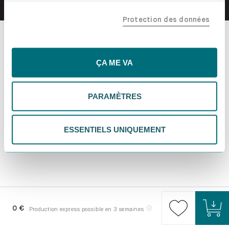
confiance, y compris nos partenaires marketing. Note que
Protection des données
tes données pourraient être traitées en dehors de l'UE,
notamment aux États-Unis. Si tu choisis "Essentiels
uniquement", nous n'utiliserons que les cookies
essentiels, ce qui pourrait limiter les contenus
ÇA ME VA
personnalisés. Choisis "Paramètres" pour vérifier et gérer
tes préférences. Tu peux modifier tes choix à tout
PARAMÈTRES
moment. Pour plus d'informations, consulte notre
politique de confidentialité.
ESSENTIELS UNIQUEMENT
0 €
Production express possible en 3 semaines