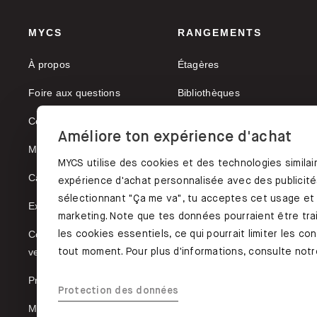
MYCS
RANGEMENTS
À propos
Étagères
Foire aux questions
Bibliothèques
Commander échantillons
Meubles TV
Améliore ton expérience d'achat
MAGAZYNE
Buffets
MYCS utilise des cookies et des technologies similai
Carrières
Vaisseliers
expérience d'achat personnalisée avec des publicités
sélectionnant "Ça me va", tu acceptes cet usage et
Expédition & paiement
marketing. Note que tes données pourraient être trai
les cookies essentiels, ce qui pourrait limiter les c
Conditions générales de
tout moment. Pour plus d'informations, consulte notre
vente
Protection des données
Protection des données
Mentions légales