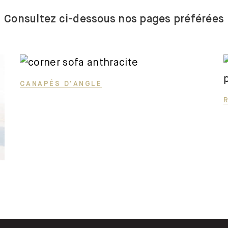
trois places
Consultez ci-dessous nos pages préférées
Canapes-
en-u
Canapés
convertibles
CANAPÉS D'ANGLE