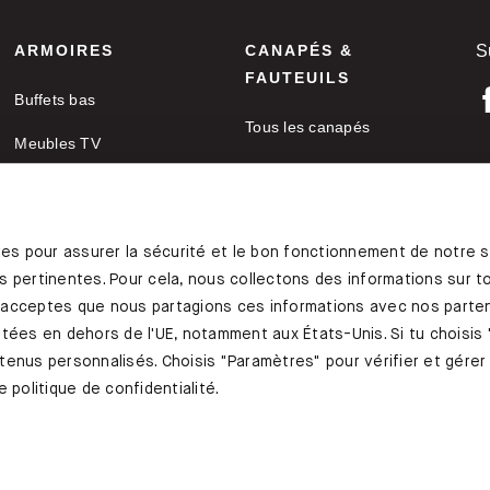
ARMOIRES
CANAPÉS &
S
FAUTEUILS
Buffets bas
Tous les canapés
Meubles TV
Canapés d'angle
Enfilades
Canapés convertibles
Placards
M
res pour assurer la sécurité et le bon fonctionnement de notre s
Fauteuils
Armoires de bureau
C
 pertinentes. Pour cela, nous collectons des informations sur toi
Canapés deux places
 acceptes que nous partagions ces informations avec nos parten
tées en dehors de l'UE, notamment aux États-Unis. Si tu choisis 
Canapes-en-u
ontenus personnalisés. Choisis "Paramètres" pour vérifier et gére
 politique de confidentialité.
Coussins de canapé