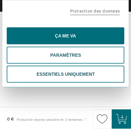
confiance, y compris nos partenaires marketing. Note que
Protection des données
tes données pourraient être traitées en dehors de l'UE,
notamment aux États-Unis. Si tu choisis "Essentiels
uniquement", nous n'utiliserons que les cookies
essentiels, ce qui pourrait limiter les contenus
ÇA ME VA
personnalisés. Choisis "Paramètres" pour vérifier et gérer
tes préférences. Tu peux modifier tes choix à tout
PARAMÈTRES
moment. Pour plus d'informations, consulte notre
politique de confidentialité.
ESSENTIELS UNIQUEMENT
0 €
Production express possible en 3 semaines