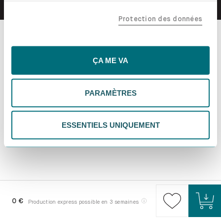
confiance, y compris nos partenaires marketing. Note que
Protection des données
tes données pourraient être traitées en dehors de l'UE,
notamment aux États-Unis. Si tu choisis "Essentiels
uniquement", nous n'utiliserons que les cookies
essentiels, ce qui pourrait limiter les contenus
ÇA ME VA
personnalisés. Choisis "Paramètres" pour vérifier et gérer
tes préférences. Tu peux modifier tes choix à tout
PARAMÈTRES
moment. Pour plus d'informations, consulte notre
politique de confidentialité.
ESSENTIELS UNIQUEMENT
0 €
Production express possible en 3 semaines