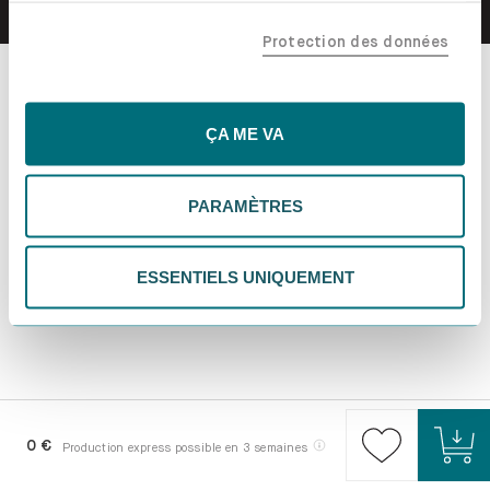
confiance, y compris nos partenaires marketing. Note que
Protection des données
tes données pourraient être traitées en dehors de l'UE,
notamment aux États-Unis. Si tu choisis "Essentiels
uniquement", nous n'utiliserons que les cookies
essentiels, ce qui pourrait limiter les contenus
ÇA ME VA
personnalisés. Choisis "Paramètres" pour vérifier et gérer
tes préférences. Tu peux modifier tes choix à tout
PARAMÈTRES
moment. Pour plus d'informations, consulte notre
politique de confidentialité.
ESSENTIELS UNIQUEMENT
0 €
Production express possible en 3 semaines