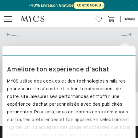
-40% Livraison Gratuite
00
H
:
16
M
:
43
S
Détails
Améliore ton expérience d'achat
MYCS utilise des cookies et des technologies similaires
pour assurer la sécurité et le bon fonctionnement de
notre site, mesurer ses performances et t’offrir une
expérience d'achat personnalisée avec des publicités
pertinentes. Pour cela, nous collectons des informations
sur toi, tes préférences et ton appareil. En sélectionnant
"Ça me va", tu acceptes cet usage et acceptes que nous
partagions ces informations avec nos partenaires de