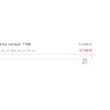
ème canapé TYME
5.499 €
2.749 €
cm
,
P
:
162
cm
,
H
:
75
cm