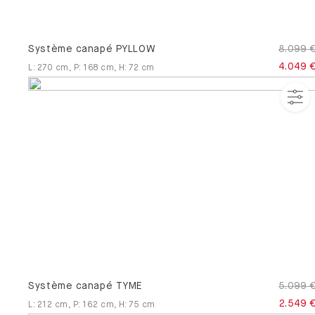
Système canapé PYLLOW
8.099 
4.049 
L
:
270
cm
,
P
:
168
cm
,
H
:
72
cm
Système canapé TYME
5.099 
2.549 
L
:
212
cm
,
P
:
162
cm
,
H
:
75
cm