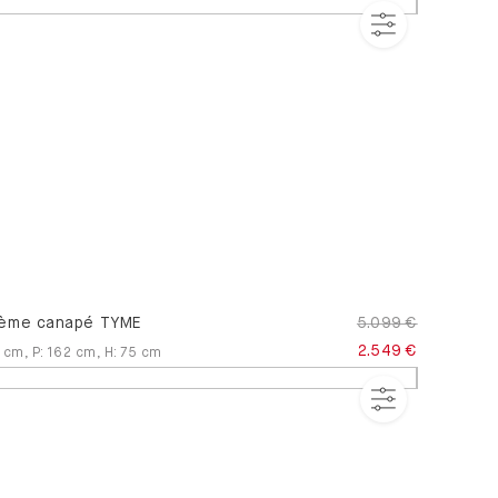
ème canapé TYME
5.099 €
2.549 €
cm
,
P
:
162
cm
,
H
:
75
cm