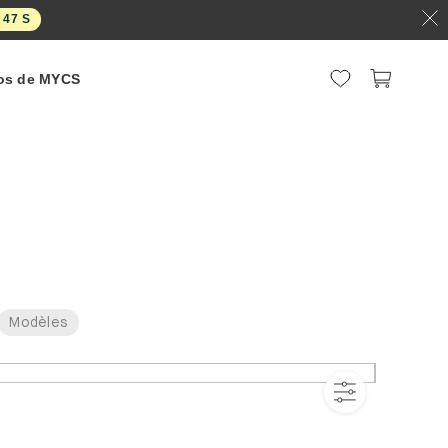
:
46
S
os de MYCS
Modèles