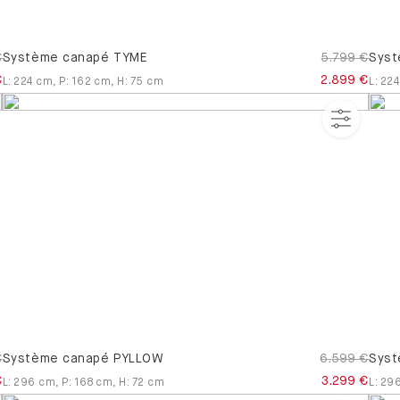
€
Système canapé TYME
5.799 €
Syst
€
2.899 €
L
:
224
cm
,
P
:
162
cm
,
H
:
75
cm
L
:
224
€
Système canapé PYLLOW
6.599 €
Syst
€
3.299 €
L
:
296
cm
,
P
:
168
cm
,
H
:
72
cm
L
:
29