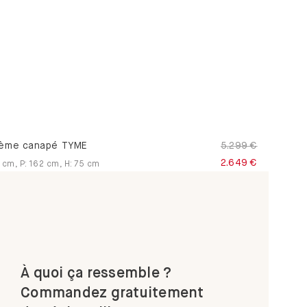
ème canapé TYME
5.299 €
2.649 €
cm
,
P
:
162
cm
,
H
:
75
cm
À quoi ça ressemble ?
Commandez gratuitement