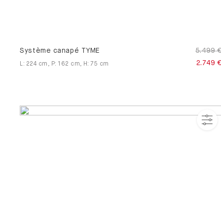
Système canapé TYME
5.499 
2.749 
L
:
224
cm
,
P
:
162
cm
,
H
:
75
cm