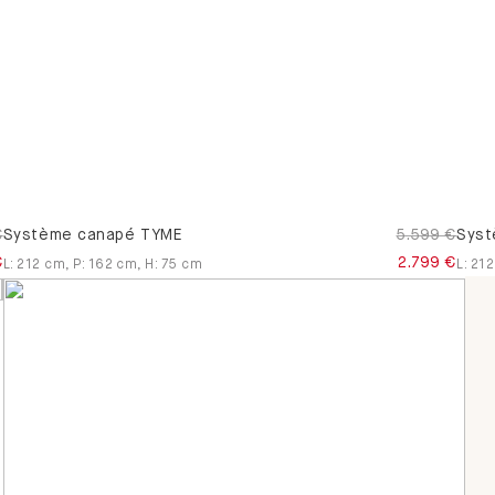
trois places
Canapes-
en-u
Canapés
convertibles
€
Système canapé TYME
5.599 €
Syst
€
2.799 €
L
:
212
cm
,
P
:
162
cm
,
H
:
75
cm
L
:
212