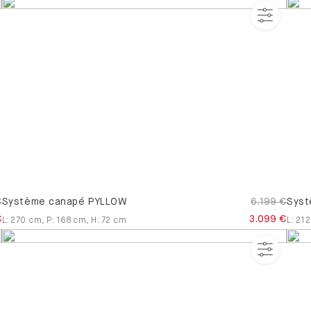
€
Système canapé PYLLOW
6.199 €
Syst
€
3.099 €
L
:
270
cm
,
P
:
168
cm
,
H
:
72
cm
L
:
212