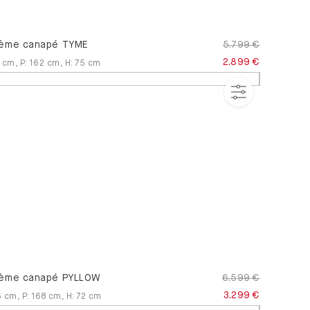
ème canapé TYME
5.799 €
2.899 €
cm
,
P
:
162
cm
,
H
:
75
cm
ème canapé PYLLOW
6.599 €
3.299 €
6
cm
,
P
:
168
cm
,
H
:
72
cm