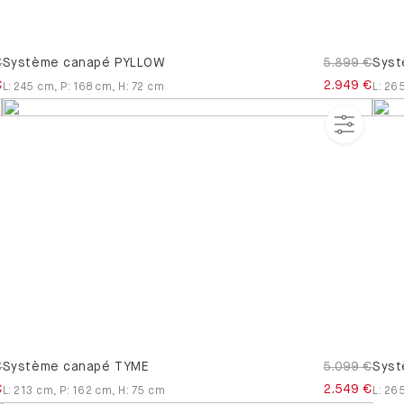
€
Système canapé PYLLOW
5.899 €
Syst
€
2.949 €
L
:
245
cm
,
P
:
168
cm
,
H
:
72
cm
L
:
26
€
Système canapé TYME
5.099 €
Syst
€
2.549 €
L
:
213
cm
,
P
:
162
cm
,
H
:
75
cm
L
:
26