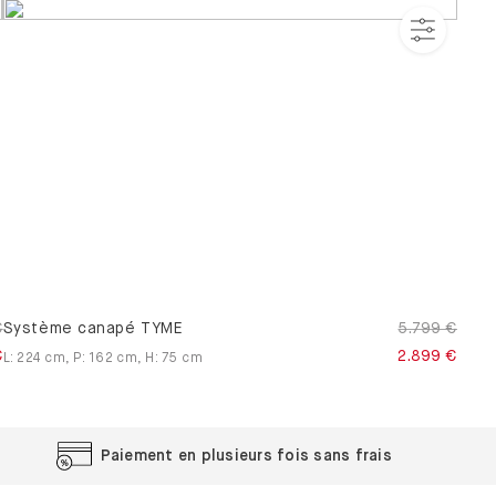
€
Système canapé TYME
5.799 €
€
2.899 €
L
:
224
cm
,
P
:
162
cm
,
H
:
75
cm
Paiement en plusieurs fois sans frais