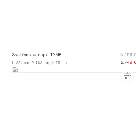
Système canapé TYME
5.499 
2.749 
L
:
224
cm
,
P
:
162
cm
,
H
:
75
cm