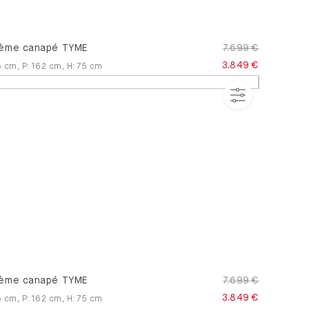
ème canapé TYME
7.699 €
3.849 €
5
cm
,
P
:
162
cm
,
H
:
75
cm
ème canapé TYME
7.699 €
3.849 €
5
cm
,
P
:
162
cm
,
H
:
75
cm