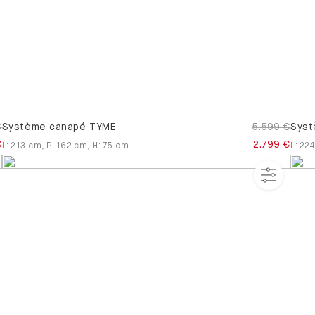
€
Système canapé TYME
5.599 €
Syst
€
2.799 €
L
:
213
cm
,
P
:
162
cm
,
H
:
75
cm
L
:
224