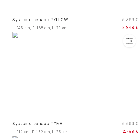
Système canapé PYLLOW
5.899 
2.949 
L
:
245
cm
,
P
:
168
cm
,
H
:
72
cm
Système canapé TYME
5.599 
2.799 
L
:
213
cm
,
P
:
162
cm
,
H
:
75
cm