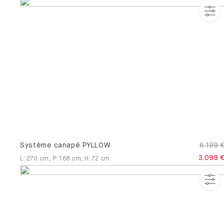
Système canapé PYLLOW
6.199 
3.099 
L
:
270
cm
,
P
:
168
cm
,
H
:
72
cm