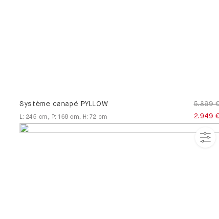
3D
Entretien des
Chevet
Normes et
meubles
certificats
Services
Service
montage
Système canapé PYLLOW
5.899 
2.949 
L
:
245
cm
,
P
:
168
cm
,
H
:
72
cm