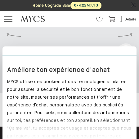
Home Upgrade Sale
67
H
:
22
M
:
31
S
Détails
Améliore ton expérience d'achat
MYCS utilise des cookies et des technologies similaires
pour assurer la sécurité et le bon fonctionnement de
notre site, mesurer ses performances et t’offrir une
expérience d'achat personnalisée avec des publicités
pertinentes. Pour cela, nous collectons des informations
sur toi, tes préférences et ton appareil. En sélectionnant
"Ça me va", tu acceptes cet usage et acceptes que nous
partagions ces informations avec nos partenaires de