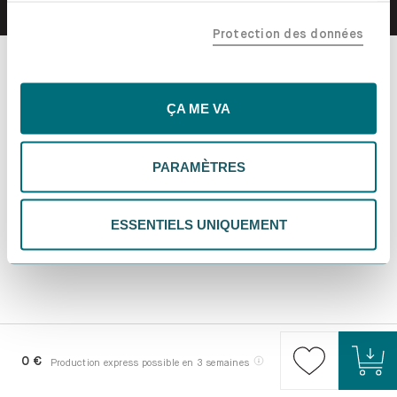
confiance, y compris nos partenaires marketing. Note que
Protection des données
tes données pourraient être traitées en dehors de l'UE,
notamment aux États-Unis. Si tu choisis "Essentiels
uniquement", nous n'utiliserons que les cookies
essentiels, ce qui pourrait limiter les contenus
ÇA ME VA
personnalisés. Choisis "Paramètres" pour vérifier et gérer
tes préférences. Tu peux modifier tes choix à tout
PARAMÈTRES
moment. Pour plus d'informations, consulte notre
politique de confidentialité.
ESSENTIELS UNIQUEMENT
0 €
Production express possible en 3 semaines