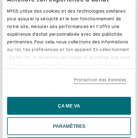
MYCS utilise des cookies et des technologies similaires
pour assurer la sécurité et le bon fonctionnement de
notre site, mesurer ses performances et t’offrir une
expérience d'achat personnalisée avec des publicités
pertinentes. Pour cela, nous collectons des informations
sur toi, tes préférences et ton appareil. En sélectionnant
"Ça me va", tu acceptes cet usage et acceptes que nous
partagions ces informations avec nos partenaires de
confiance, y compris nos partenaires marketing. Note que
Transformez votre PYLLOW en lit !
Protection des données
tes données pourraient être traitées en dehors de l'UE,
En savoir plus
notamment aux États-Unis. Si tu choisis "Essentiels
uniquement", nous n'utiliserons que les cookies
essentiels, ce qui pourrait limiter les contenus
ÇA ME VA
personnalisés. Choisis "Paramètres" pour vérifier et gérer
tes préférences. Tu peux modifier tes choix à tout
PARAMÈTRES
moment. Pour plus d'informations, consulte notre
politique de confidentialité.