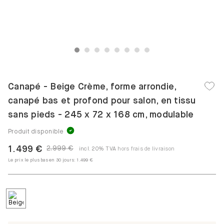
1
2
3
4
5
6
7
8
Canapé - Beige Crème, forme arrondie,
canapé bas et profond pour salon, en tissu
sans pieds - 245 x 72 x 168 cm, modulable
Produit disponible
1.499 €
2.999 €
incl. 20% TVA
hors frais de livraison
Le prix le plus bas en 30 jours:
1.499 €