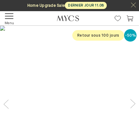
Home Upgrade Sale
DERNIER JOUR
11
.
08
Menu
Retour sous 100 jours
-50%
Previous
Nex