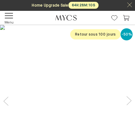
Home Upgrade Sale
64
H
:
28
M
:
09
S
Menu
Retour sous 100 jours
-50%
Previous
Nex