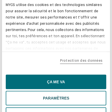
MYCS utilise des cookies et des technologies similaires
pour assurer la sécurité et le bon fonctionnement de
notre site, mesurer ses performances et t’offrir une
expérience d'achat personnalisée avec des publicités
pertinentes. Pour cela, nous collectons des informations
sur toi, tes préférences et ton appareil. En sélectionnant
"Ça me va", tu acceptes cet usage et acceptes que nous
partagions ces informations avec nos partenaires de
confiance, y compris nos partenaires marketing. Note que
Protection des données
tes données pourraient être traitées en dehors de l'UE,
notamment aux États-Unis. Si tu choisis "Essentiels
Toute une palette de couleurs et de
uniquement", nous n'utiliserons que les cookies
revêtements.
essentiels, ce qui pourrait limiter les contenus
ÇA ME VA
personnalisés. Choisis "Paramètres" pour vérifier et gérer
En savoir plus
tes préférences. Tu peux modifier tes choix à tout
PARAMÈTRES
moment. Pour plus d'informations, consulte notre
politique de confidentialité.