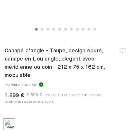
1
2
3
4
5
6
7
8
9
10
11
Canapé d'angle - Taupe, design épuré,
canapé en L ou angle, élégant avec
méridienne ou coin - 212 x 75 x 162 cm,
modulable
Produit disponible
1.299 €
2.599 €
incl. 20% TVA
hors frais de livraison
Le prix le plus bas en 30 jours:
1.247 €