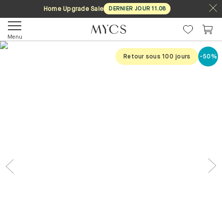
Home Upgrade Sale
DERNIER JOUR
11
.
08
Menu
Retour sous 100 jours
-50%
Previous
Nex