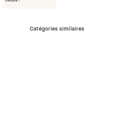
meuble !
Catégories similaires
BUFFETS
BAS