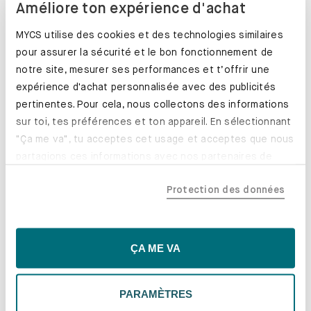
Améliore ton expérience d'achat
MYCS utilise des cookies et des technologies similaires
pour assurer la sécurité et le bon fonctionnement de
notre site, mesurer ses performances et t’offrir une
expérience d'achat personnalisée avec des publicités
pertinentes. Pour cela, nous collectons des informations
sur toi, tes préférences et ton appareil. En sélectionnant
"Ça me va", tu acceptes cet usage et acceptes que nous
partagions ces informations avec nos partenaires de
confiance, y compris nos partenaires marketing. Note que
Transformez votre PYLLOW en lit !
Protection des données
tes données pourraient être traitées en dehors de l'UE,
notamment aux États-Unis. Si tu choisis "Essentiels
En savoir plus
uniquement", nous n'utiliserons que les cookies
essentiels, ce qui pourrait limiter les contenus
ÇA ME VA
personnalisés. Choisis "Paramètres" pour vérifier et gérer
tes préférences. Tu peux modifier tes choix à tout
PARAMÈTRES
moment. Pour plus d'informations, consulte notre