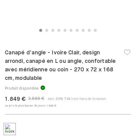
1
2
3
4
5
6
7
8
9
10
Canapé d'angle - Ivoire Clair, design
arrondi, canapé en L ou angle, confortable
avec méridienne ou coin - 270 x 72 x 168
cm, modulable
Produit disponible
1.849 €
3.699 €
incl. 20% TVA
hors frais de livraison
Le prix le plus bas en 30 jours:
1.849 €