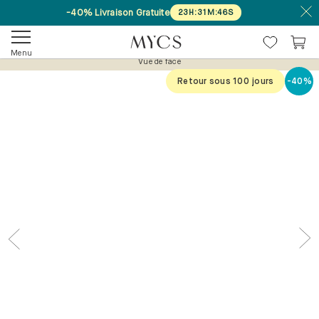
-40% Livraison Gratuite
23
H
:
31
M
:
46
S
Vue de face
Menu
Retour sous 100 jours
-40%
Previous
Nex