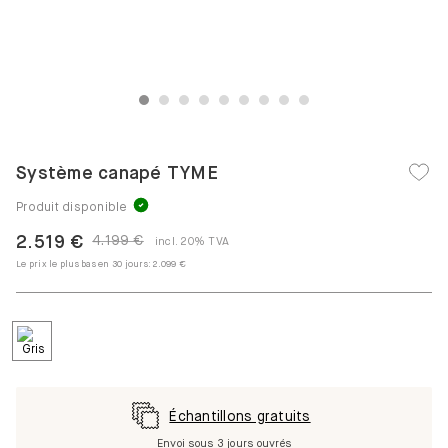
1
2
3
4
5
6
7
8
9
Système canapé TYME
Produit disponible
2.519 €
4.199 €
incl. 20% TVA
Le prix le plus bas en 30 jours:
2.099 €
Échantillons gratuits
Envoi sous 3 jours ouvrés