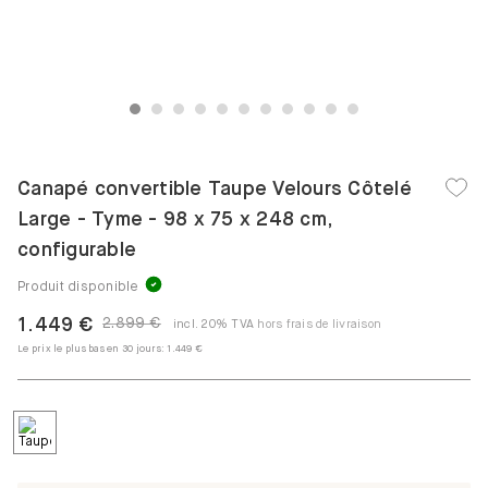
1
2
3
4
5
6
7
8
9
10
11
Canapé convertible Taupe Velours Côtelé
Large - Tyme - 98 x 75 x 248 cm,
configurable
Produit disponible
1.449 €
2.899 €
incl. 20% TVA
hors frais de livraison
Le prix le plus bas en 30 jours:
1.449 €