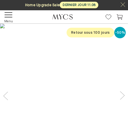
Home Upgrade Sale
DERNIER JOUR
11
.
08
Menu
Retour sous 100 jours
-50%
Previous
Nex