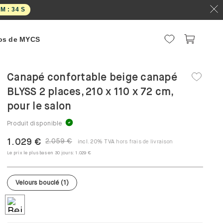
M :
33
S
os de MYCS
Canapé confortable beige canapé
BLYSS 2 places, 210 x 110 x 72 cm,
pour le salon
Produit disponible
1.029 €
2.059 €
incl. 20% TVA
hors frais de livraison
Le prix le plus bas en 30 jours:
1.029 €
Velours bouclé
(
1
)