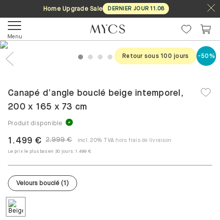
Home Upgrade Sale
DERNIER JOUR
11
.
08
Menu
Retour sous 100 jours
-50%
1
2
3
4
5
6
7
Previous
Nex
Canapé d’angle bouclé beige intemporel,
200 x 165 x 73 cm
Produit disponible
1.499 €
2.999 €
incl. 20% TVA
hors frais de livraison
Le prix le plus bas en 30 jours:
1.499 €
Velours bouclé
(
1
)