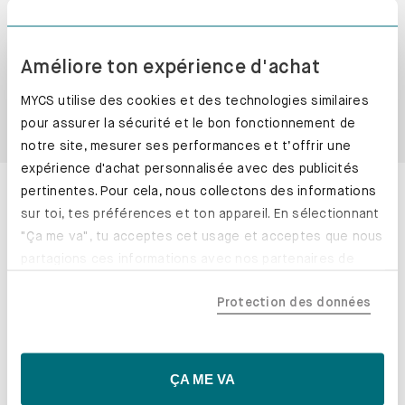
Entretien
Améliore ton expérience d'achat
Service et paiement
MYCS utilise des cookies et des technologies similaires
pour assurer la sécurité et le bon fonctionnement de
Avis clients
notre site, mesurer ses performances et t’offrir une
expérience d'achat personnalisée avec des publicités
Coup de projecteur sur les fonctionnalités
pertinentes. Pour cela, nous collectons des informations
sur toi, tes préférences et ton appareil. En sélectionnant
"Ça me va", tu acceptes cet usage et acceptes que nous
partagions ces informations avec nos partenaires de
confiance, y compris nos partenaires marketing. Note que
Protection des données
tes données pourraient être traitées en dehors de l'UE,
notamment aux États-Unis. Si tu choisis "Essentiels
uniquement", nous n'utiliserons que les cookies
essentiels, ce qui pourrait limiter les contenus
ÇA ME VA
personnalisés. Choisis "Paramètres" pour vérifier et gérer