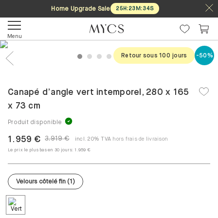
Home Upgrade Sale
25
H
:
23
M
:
34
S
Menu
Retour sous 100 jours
-50%
1
2
3
4
5
6
7
Previous
Nex
Canapé d’angle vert intemporel, 280 x 165
x 73 cm
Produit disponible
1.959 €
3.919 €
incl. 20% TVA
hors frais de livraison
Le prix le plus bas en 30 jours:
1.959 €
Velours côtelé fin
(
1
)