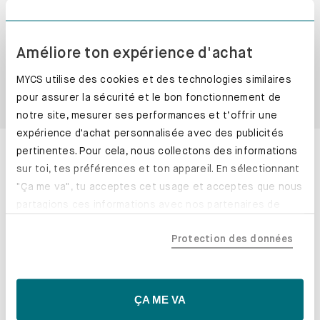
Entretien
Améliore ton expérience d'achat
Service et paiement
MYCS utilise des cookies et des technologies similaires
pour assurer la sécurité et le bon fonctionnement de
Avis clients
notre site, mesurer ses performances et t’offrir une
expérience d'achat personnalisée avec des publicités
Coup de projecteur sur les fonctionnalités
pertinentes. Pour cela, nous collectons des informations
sur toi, tes préférences et ton appareil. En sélectionnant
"Ça me va", tu acceptes cet usage et acceptes que nous
partagions ces informations avec nos partenaires de
confiance, y compris nos partenaires marketing. Note que
Protection des données
tes données pourraient être traitées en dehors de l'UE,
notamment aux États-Unis. Si tu choisis "Essentiels
uniquement", nous n'utiliserons que les cookies
essentiels, ce qui pourrait limiter les contenus
ÇA ME VA
personnalisés. Choisis "Paramètres" pour vérifier et gérer