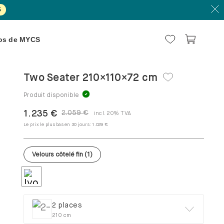
S
os de MYCS
Two Seater 210×110×72 cm
Produit disponible
1.235 €
2.059 €
incl. 20% TVA
Le prix le plus bas en 30 jours:
1.029 €
Velours côtelé fin
(
1
)
2 places
210 cm