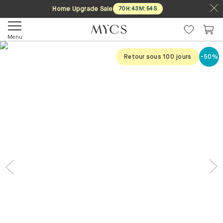
Home Upgrade Sale
70
H
:
43
M
:
54
S
Menu
Retour sous 100 jours
-50%
Previous
Nex