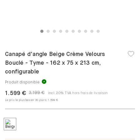
1
2
3
4
5
6
7
8
9
10
Canapé d'angle Beige Crème Velours
Bouclé - Tyme - 162 x 75 x 213 cm,
configurable
Produit disponible
1.599 €
3.199 €
incl. 20% TVA
hors frais de livraison
Le prix le plus bas en 30 jours:
1.599 €