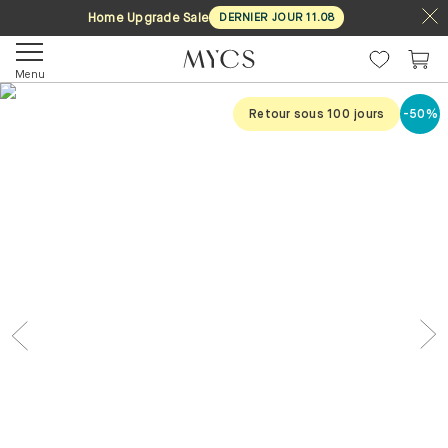
Home Upgrade Sale
DERNIER JOUR
11
.
08
Menu
Retour sous 100 jours
-50%
Previous
Nex