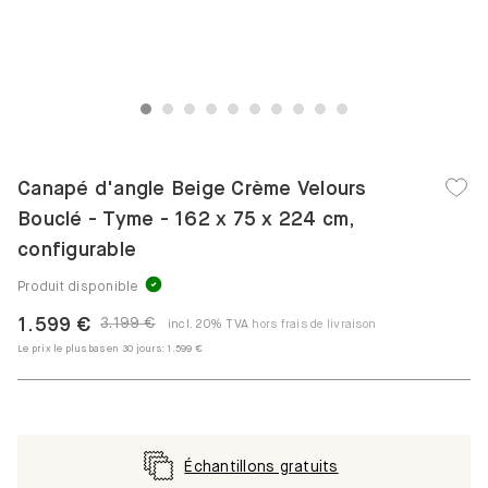
1
2
3
4
5
6
7
8
9
10
Canapé d'angle Beige Crème Velours
Bouclé - Tyme - 162 x 75 x 224 cm,
configurable
Produit disponible
1.599 €
3.199 €
incl. 20% TVA
hors frais de livraison
Le prix le plus bas en 30 jours:
1.599 €