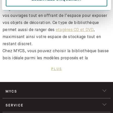
salon, pensez à une bibliothèque basse. À la fois
élégante et peu encombrante, elle permet de stocker
vos ouvrages tout en offrant de l’espace pour exposer
vos objets de décoration. Ce type de bibliothèque
permet aussi de ranger des
etagères CD et DVD
,
maximisant ainsi votre espace de stockage tout en
restant discret.
Chez MYCS, vous pouvez choisir la bibliothèque basse
bois idéale parmi les modèles proposés et la
personnaliser à votre guise. Avec notre configurateur, il
PLUS
suffit de quelques clics pour créer le meuble parfait,
qui s’adaptera enfin à votre intérieur. Toutes les
dimensions, matériaux et couleurs sont modifiables
MYCS
selon vos envies.
SERVICE
Concevoir une bibliothèque basse devient un jeu