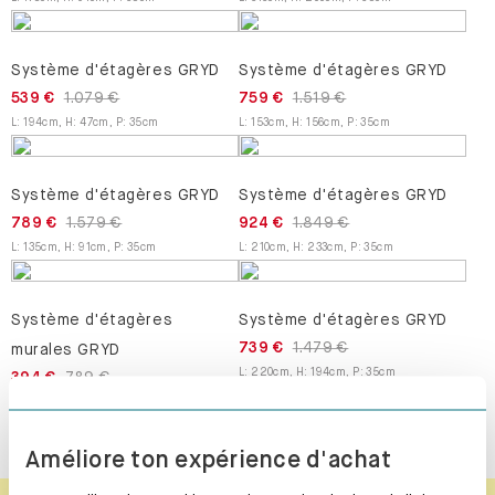
Système d'étagères GRYD
Système d'étagères GRYD
539 €
1.079 €
759 €
1.519 €
L
:
194
cm
,
H
:
47
cm
,
P
:
35
cm
L
:
153
cm
,
H
:
156
cm
,
P
:
35
cm
Système d'étagères GRYD
Système d'étagères GRYD
789 €
1.579 €
924 €
1.849 €
L
:
135
cm
,
H
:
91
cm
,
P
:
35
cm
L
:
210
cm
,
H
:
233
cm
,
P
:
35
cm
Système d'étagères
Système d'étagères GRYD
739 €
1.479 €
murales GRYD
L
:
220
cm
,
H
:
194
cm
,
P
:
35
cm
394 €
789 €
L
:
158
cm
,
H
:
41
cm
,
P
:
35
cm
Améliore ton expérience d'achat