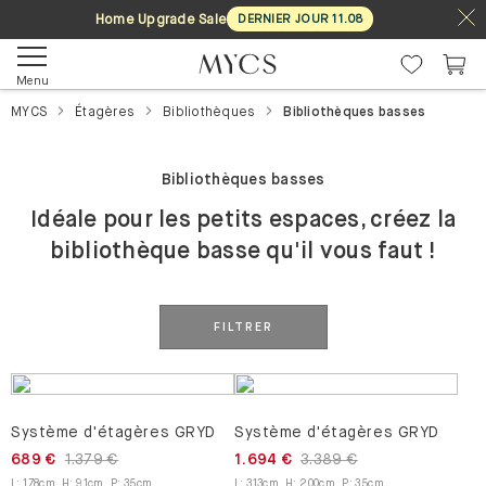
Home Upgrade Sale
DERNIER JOUR
11
.
08
Menu
MYCS
Étagères
Bibliothèques
Bibliothèques basses
Bibliothèques basses
Idéale pour les petits espaces, créez la
bibliothèque basse qu'il vous faut !
FILTRER
Système d'étagères GRYD
Système d'étagères GRYD
689 €
1.379 €
1.694 €
3.389 €
L
:
178
cm
,
H
:
91
cm
,
P
:
35
cm
L
:
313
cm
,
H
:
200
cm
,
P
:
35
cm